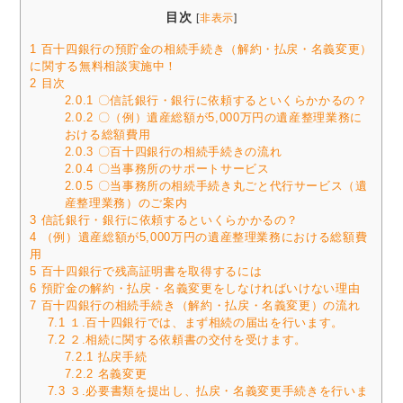
目次
[
非表示
]
1
百十四銀行の預貯金の相続手続き（解約・払戻・名義変更）
に関する無料相談実施中！
2
目次
2.0.1
〇信託銀行・銀行に依頼するといくらかかるの？
2.0.2
〇（例）遺産総額が5,000万円の遺産整理業務に
おける総額費用
2.0.3
〇百十四銀行の相続手続きの流れ
2.0.4
〇当事務所のサポートサービス
2.0.5
〇当事務所の相続手続き丸ごと代行サービス（遺
産整理業務）のご案内
3
信託銀行・銀行に依頼するといくらかかるの？
4
（例）遺産総額が5,000万円の遺産整理業務における総額費
用
5
百十四銀行で残高証明書を取得するには
6
預貯金の解約・払戻・名義変更をしなければいけない理由
7
百十四銀行の相続手続き（解約・払戻・名義変更）の流れ
7.1
１.百十四銀行では、まず相続の届出を行います。
7.2
２.相続に関する依頼書の交付を受けます。
7.2.1
払戻手続
7.2.2
名義変更
7.3
３.必要書類を提出し、払戻・名義変更手続きを行いま