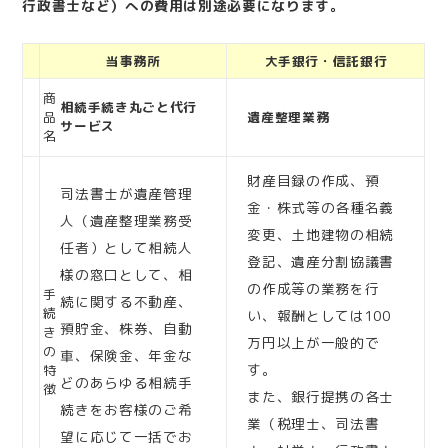
行政書士など）への費用は別途必要になります。
当事務所
大手銀行・信託銀行
商
相続手続き丸ごと代行
品
遺産整理業務
サービス
名
財産目録の作成、預
司法書士が遺産管理
金・株式等の各種名義
人（遺産整理業務受
変更、土地建物の相続
任者）として相続人
登記、遺産分割協議書
様の窓口として、相
の作成等の業務を行
手
続に関する不動産、
続
い、報酬としては100
預貯金、株券、自動
き
万円以上が一般的で
の
車、保険金、年金な
す。
特
どのあらゆる相続手
徴
また、銀行提携の各士
続きをお客様のご希
業（税理士、司法書
望に応じて一括でお