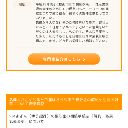
平成25年8月に松山市にて開業以来、「地元愛媛
経歴
県の皆様のために」の信念のもと、一つ一つの業
務に全力で取り組み、数多くの案件に携わってま
いりました。
皆様から大切な仕事のご依頼をいただき、終わっ
たあとに「任せてよかった」といった言葉をいた
だくのは大変うれしいものです。そんな言葉をよ
り多くいただけることを目標に日々の業務に取り
組んでいます。どうぞお気軽にご相談ください。
専門家紹介はこちら
名義人が亡くなると口座はどうなる？預貯金の解約や生前の対
策について徹底解説！
いよぎん（伊予銀行）の預貯金の相続手続き（解約・払戻・
名義変更）について