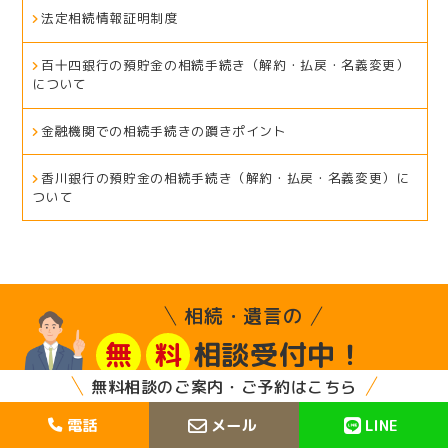
法定相続情報証明制度
百十四銀行の預貯金の相続手続き（解約・払戻・名義変更）
について
金融機関での相続手続きの躓きポイント
香川銀行の預貯金の相続手続き（解約・払戻・名義変更）に
ついて
相続・遺言の
相談受付中！
無
料
無料相談のご案内・ご予約はこちら
089-931-1240
電話
メール
LINE
9：00～17：00（要予約）