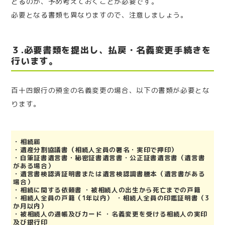
とるのか、予め考えておくことが必要です。
必要となる書類も異なりますので、注意しましょう。
３.必要書類を提出し、払戻・名義変更手続きを
行います。
百十四銀行の預金の名義変更の場合、以下の書類が必要とな
ります。
・相続届
・遺産分割協議書（相続人全員の署名・実印で押印）
・
自筆証書遺言書・秘密証書遺言書・公正証書遺言書（遺言書
がある場合）
・
遺言書検認済証明書または遺言検認調書謄本（遺言書がある
場合）
・相続に関する依頼書 ・被相続人の出生から死亡までの戸籍
・相続人全員の戸籍（1年以内） ・相続人全員の印鑑証明書（3
か月以内）
・被相続人の通帳及びカード ・名義変更を受ける相続人の実印
及び銀行印