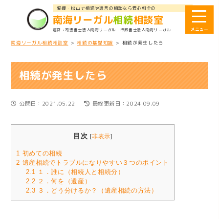
愛媛・松山で相続や遺言の相談なら安心料金の
南海リーガル
相続
相談室
司法書士法人南海リーガル
・行政書士法人南海リーガル
南海リーガル相続相談室
>
相続の基礎知識
>
相続が発生したら
相続が発生したら
公開日：2021.05.22
最終更新日：2024.09.09
目次
[
非表示
]
1
初めての相続
2
遺産相続でトラブルになりやすい３つのポイント
2.1
１．誰に（相続人と相続分）
2.2
２．何を（遺産）
2.3
３．どう分けるか？（遺産相続の方法）