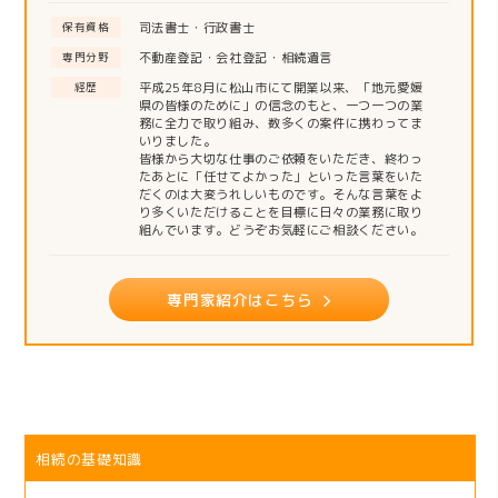
司法書士・行政書士
保有資格
不動産登記・会社登記・相続遺言
専門分野
平成25年8月に松山市にて開業以来、「地元愛媛
経歴
県の皆様のために」の信念のもと、一つ一つの業
務に全力で取り組み、数多くの案件に携わってま
いりました。
皆様から大切な仕事のご依頼をいただき、終わっ
たあとに「任せてよかった」といった言葉をいた
だくのは大変うれしいものです。そんな言葉をよ
り多くいただけることを目標に日々の業務に取り
組んでいます。どうぞお気軽にご相談ください。
専門家紹介はこちら
相続の基礎知識