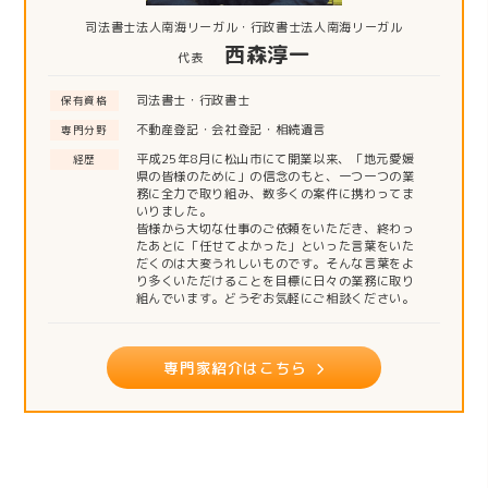
司法書士法人南海リーガル・行政書士法人南海リーガル
西森淳一
代表
司法書士・行政書士
保有資格
不動産登記・会社登記・相続遺言
専門分野
平成25年8月に松山市にて開業以来、「地元愛媛
経歴
県の皆様のために」の信念のもと、一つ一つの業
務に全力で取り組み、数多くの案件に携わってま
いりました。
皆様から大切な仕事のご依頼をいただき、終わっ
たあとに「任せてよかった」といった言葉をいた
だくのは大変うれしいものです。そんな言葉をよ
り多くいただけることを目標に日々の業務に取り
組んでいます。どうぞお気軽にご相談ください。
専門家紹介はこちら