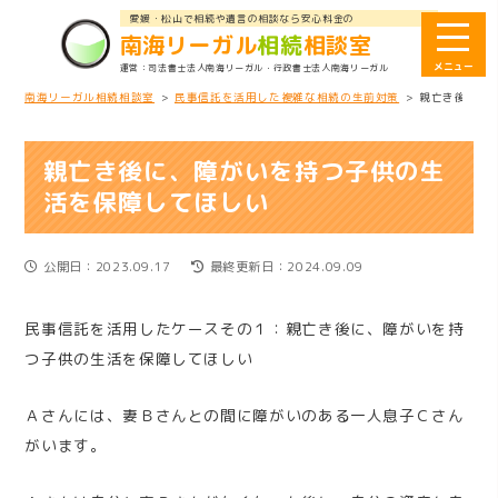
愛媛・松山で相続や遺言の相談なら安心料金の
南海リーガル
相続
相談室
司法書士法人南海リーガル
・行政書士法人南海リーガル
南海リーガル相続相談室
>
民事信託を活用した複雑な相続の生前対策
>
親亡き後に、
親亡き後に、障がいを持つ子供の生
活を保障してほしい
公開日：2023.09.17
最終更新日：2024.09.09
民事信託を活用したケースその１：親亡き後に、障がいを持
つ子供の生活を保障してほしい
Ａさんには、妻Ｂさんとの間に障がいのある一人息子Ｃさん
がいます。