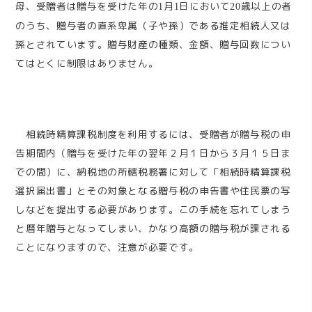
母、受贈者は贈与を受けた年の
月
日において
歳以上の者
1
1
20
のうち、贈与者の直系卑属（子や孫）である推定相続人又は
孫とされています。贈与財産の種類、金額、贈与回数につい
てはとくに制限はありません。
相続時精算課税制度を利用するには、受贈者が贈与税の申
告期間内（贈与を受けた年の翌年２月１日から３月１５日ま
での間）に、納税地の所轄税務署に対して「相続時精算課税
選択届出書」とその対象となる贈与税の申告書や住民票の写
しなどを提出する必要があります。この手続を忘れてしまう
と暦年贈与となってしまい、かなり高額の贈与税が課される
ことになりますので、注意が必要です。