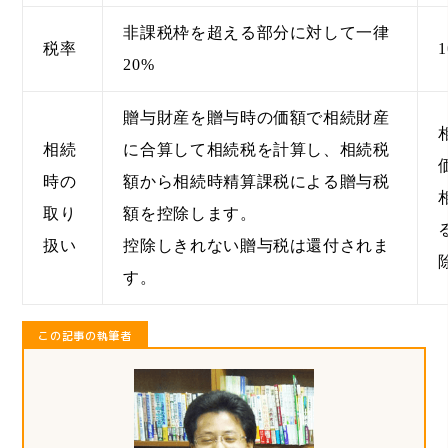
非課税枠を超える部分に対して一律
税率
1
20%
贈与財産を贈与時の価額で相続財産
相続
に合算して相続税を計算し、相続税
時の
額から相続時精算課税による贈与税
取り
額を控除します。
扱い
控除しきれない贈与税は還付されま
す。
この記事の執筆者