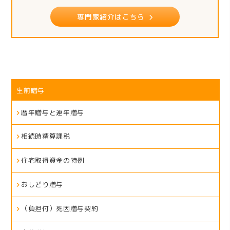
専門家紹介はこちら
生前贈与
暦年贈与と連年贈与
相続時精算課税
住宅取得資金の特例
おしどり贈与
（負担付）死因贈与契約