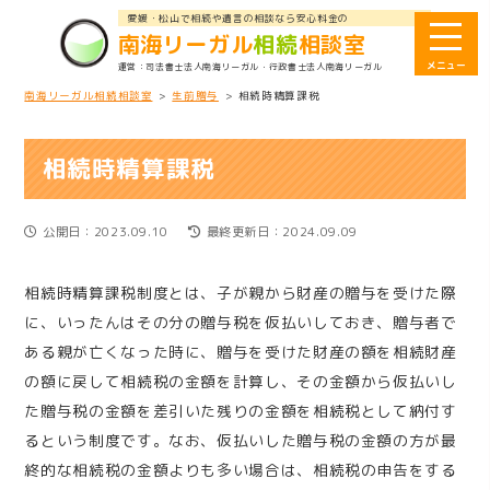
愛媛・松山で相続や遺言の相談なら安心料金の
南海リーガル
相続
相談室
司法書士法人南海リーガル
・行政書士法人南海リーガル
南海リーガル相続相談室
>
生前贈与
>
相続時精算課税
相続時精算課税
公開日：2023.09.10
最終更新日：2024.09.09
相続時精算課税制度とは、子が親から財産の贈与を受けた際
に、いったんはその分の贈与税を仮払いしておき、贈与者で
ある親が亡くなった時に、贈与を受けた財産の額を相続財産
の額に戻して相続税の金額を計算し、その金額から仮払いし
た贈与税の金額を差引いた残りの金額を相続税として納付す
るという制度です。なお、仮払いした贈与税の金額の方が最
終的な相続税の金額よりも多い場合は、相続税の申告をする