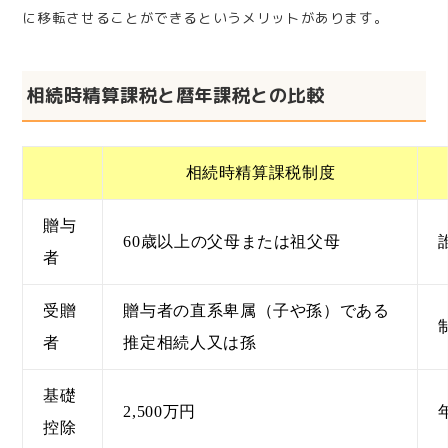
に移転させることができるというメリットがあります。
相続時精算課税と暦年課税との比較
相続時精算課税制度
贈与
60
歳以上の父母または祖父母
者
受贈
贈与者の直系卑属（子や孫）である
者
推定相続人又は孫
基礎
2,500
万円
控除