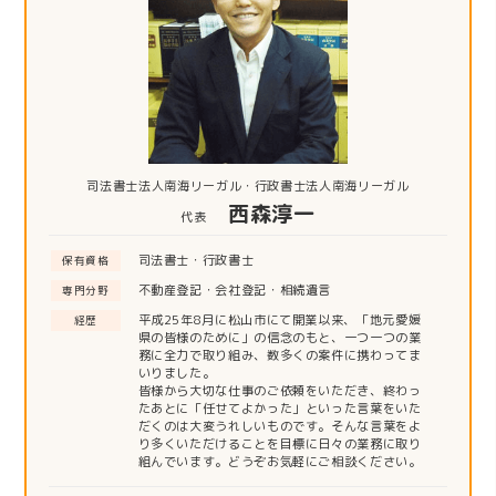
司法書士法人南海リーガル・行政書士法人南海リーガル
西森淳一
代表
司法書士・行政書士
保有資格
不動産登記・会社登記・相続遺言
専門分野
平成25年8月に松山市にて開業以来、「地元愛媛
経歴
県の皆様のために」の信念のもと、一つ一つの業
務に全力で取り組み、数多くの案件に携わってま
いりました。
皆様から大切な仕事のご依頼をいただき、終わっ
たあとに「任せてよかった」といった言葉をいた
だくのは大変うれしいものです。そんな言葉をよ
り多くいただけることを目標に日々の業務に取り
組んでいます。どうぞお気軽にご相談ください。