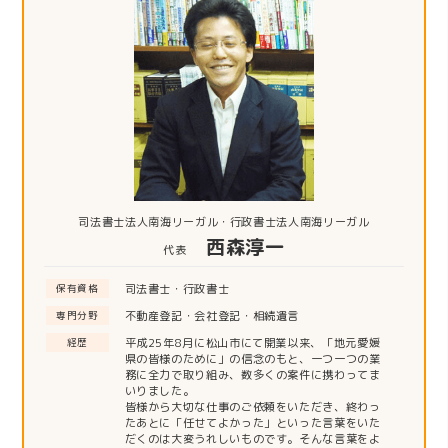
司法書士法人南海リーガル・行政書士法人南海リーガル
西森淳一
代表
司法書士・行政書士
保有資格
不動産登記・会社登記・相続遺言
専門分野
平成25年8月に松山市にて開業以来、「地元愛媛
経歴
県の皆様のために」の信念のもと、一つ一つの業
務に全力で取り組み、数多くの案件に携わってま
いりました。
皆様から大切な仕事のご依頼をいただき、終わっ
たあとに「任せてよかった」といった言葉をいた
だくのは大変うれしいものです。そんな言葉をよ