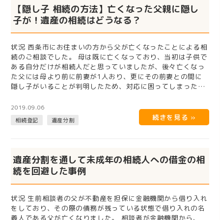
【隠し子 相続の方法】亡くなった父親に隠し
子が！遺産の相続はどうなる？
状況 西条市にお住まいの方から父が亡くなったことによる相
続のご相談でした。 母は既に亡くなっており、当初は子供で
ある自分だけが相続人だと思っていましたが、後々亡くなっ
た父には母より前に前妻が1人おり、更にその前妻との間に
隠し子がいることが判明したため、対応に困ってしまったと
いう事でした。 …
2019.09.06
相続登記
遺産分割
遺産分割を通して未成年の相続人への借金の相
続を回避した事例
状況 生前相談者の父が不動産を担保に金融機関から借り入れ
をしており、その際の債務が残っている状態で借り入れの名
義人である父が亡くなりました。 相談者が金融機関から、