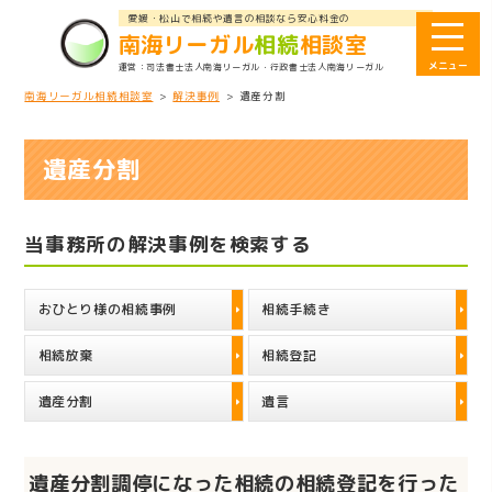
愛媛・松山で相続や遺言の相談なら安心料金の
南海リーガル
相続
相談室
司法書士法人南海リーガル
・行政書士法人南海リーガル
南海リーガル相続相談室
>
解決事例
>
遺産分割
遺産分割
当事務所の解決事例を検索する
おひとり様の相続事例
相続手続き
相続放棄
相続登記
遺産分割
遺言
遺産分割調停になった相続の相続登記を行った