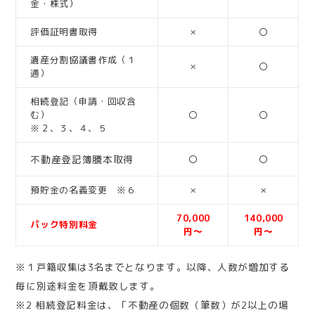
金・株式）
評価証明書取得
×
〇
遺産分割協議書作成（１
×
〇
通）
相続登記（申請・回収含
む）
〇
〇
※２、３、４、５
不動産登記簿謄本取得
〇
〇
預貯金の名義変更 ※６
×
×
70,000
140,000
パック特別料金
円～
円～
※１戸籍収集は3名までとなります。以降、人数が増加する
毎に別途料金を頂戴致します。
※2 相続登記料金は、「不動産の個数（筆数）が2以上の場