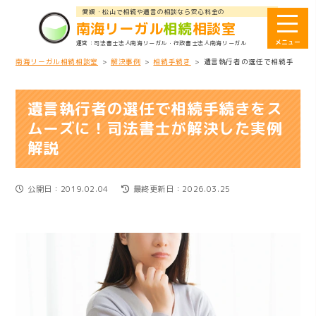
愛媛・松山で相続や遺言の相談なら安心料金の
南海リーガル
相続
相談室
司法書士法人南海リーガル
・行政書士法人南海リーガル
南海リーガル相続相談室
>
解決事例
>
相続手続き
>
遺言執行者の選任で相続手続き
遺言執行者の選任で相続手続きをス
ムーズに！司法書士が解決した実例
解説
公開日：2019.02.04
最終更新日：2026.03.25