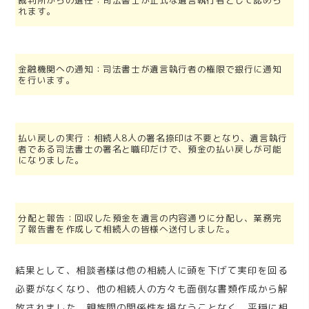
れます。
金融機関への通知：司法書士が遺言執行者の権限で銀行に通知
を行います。
払い戻しの実行：相続人8人の署名捺印は不要となり、遺言執行
者である司法書士の署名と職印だけで、預金の払い戻しが可能
になりました。
分配と報告：回収した預金を遺言の内容通りに分配し、業務完
了報告書を作成して相続人の皆様へ送付しました。
結果として、相談者様は他の相続人に頭を下げて実印を回る
必要がなくなり、他の相続人の方々も面倒な書類作成から解
放されました。親族間の関係性を損なうことなく、平穏に相