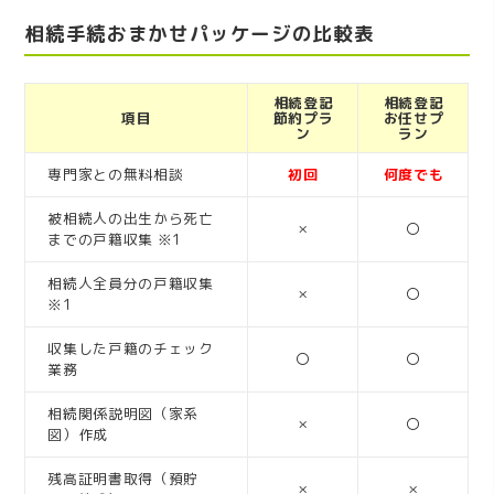
相続手続おまかせパッケージの比較表
相続登記
相続登記
項目
節約プラ
お任せプ
ン
ラン
専門家との無料相談
初回
何度でも
被相続人の出生から死亡
×
〇
までの戸籍収集 ※1
相続人全員分の戸籍収集
×
〇
※1
収集した戸籍のチェック
〇
〇
業務
相続関係説明図（家系
×
〇
図）作成
残高証明書取得（預貯
×
×