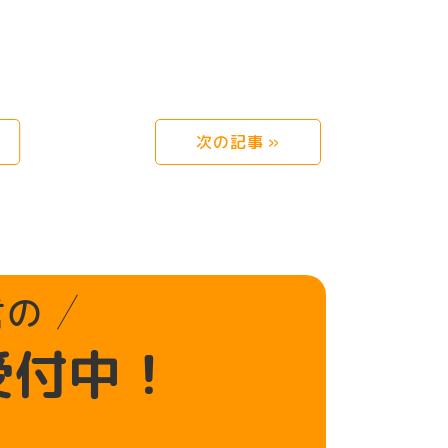
次の記事 »
言の
受付中！