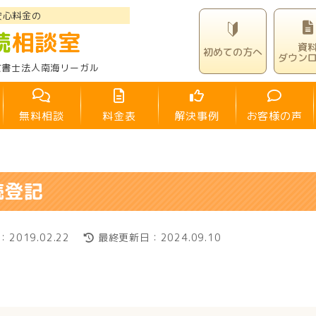
安心料金の
続
相談室
資
初めての方へ
ダウン
政書士法人南海リーガル
無料相談
料金表
解決事例
お客様の声
続登記
2019.02.22
最終更新日：2024.09.10