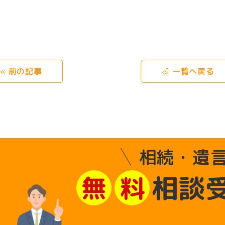
« 前の記事
⏎ 一覧へ戻る
相続・遺
相談
無
料