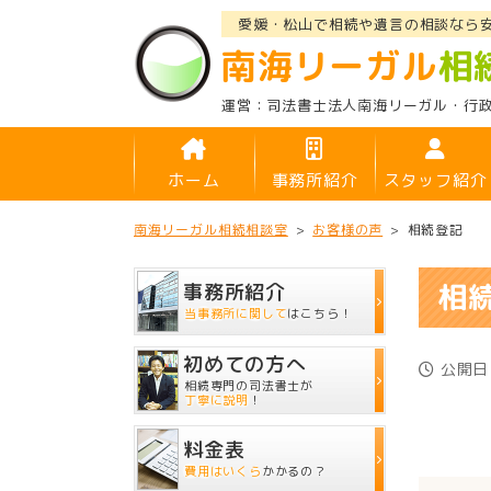
愛媛・松山で相続や遺言の相談なら
南海リーガル
相
司法書士法人南海リーガル
・行
ホーム
事務所紹介
スタッフ紹介
南海リーガル相続相談室
>
お客様の声
>
相続登記
相
事務所紹介
当事務所に関して
はこちら！
初めての方へ
公開日：
相続専門の司法書士が
丁寧に説明
！
料金表
費用はいくら
かかるの？