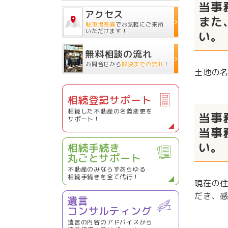
当事
アクセス
また
駐車場完備
でお気軽にご来所
いただけます！
い。
無料相談の流れ
お問合せから
解決までの流れ
！
土地の
相続登記サポート
相続した不動産の名義変更を
当事
サポート！
当事
い。
相続手続き
丸ごとサポート
不動産のみならずあらゆる
相続手続きを全て代行！
現在の
だき、
遺言
コンサルティング
遺言の内容のアドバイスから