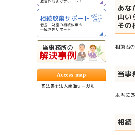
遺言作成までサポート！
あな
山い
相続放棄サポート
その
借金・財産の相続放棄の
手続きをサポート
当事務所の
相談者
解決事例
当事
Access map
司法書士法人南海リーガル
本当に
相続