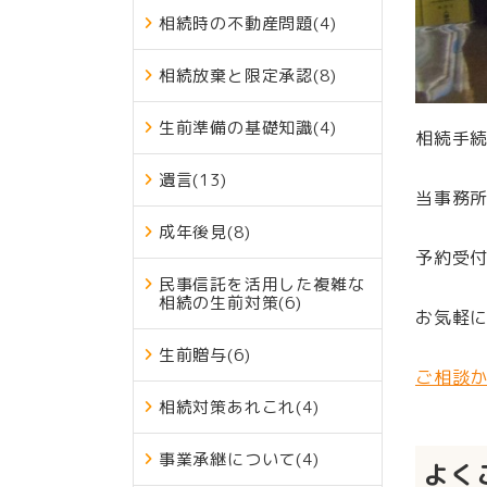
相続時の不動産問題
(4)
相続放棄と限定承認
(8)
生前準備の基礎知識
(4)
相続手
遺言
(13)
当事務
成年後見
(8)
予約受
民事信託を活用した複雑な
相続の生前対策
(6)
お気軽
生前贈与
(6)
ご相談
相続対策あれこれ
(4)
事業承継について
(4)
よく